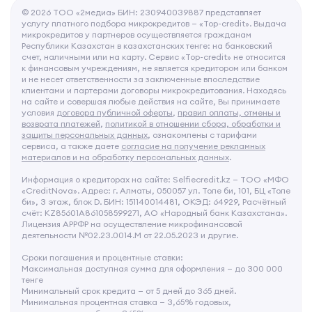
© 2026 ТОО «2медиа» БИН: 230940039887 представляет
услугу платного подбора микрокредитов — «Top-credit». Выдача
микрокредитов у партнеров осуществляется гражданам
Республики Казахстан в казахстанских тенге: на банковский
счет, наличными или на карту. Сервис «Top-credit» не относится
к финансовым учреждениям, не является кредитором или банком
и не несет ответственности за заключенные впоследствие
клиентами и партерами договоры микрокредитования. Находясь
на сайте и совершая любые действия на сайте, Вы принимаете
условия
договора публичной оферты
,
правил оплаты, отмены и
возврата платежей
,
политикой в отношении сбора, обработки и
защиты персональных данных
, ознакомлены с тарифами
сервиса, а также даете
согласие на получение рекламных
материалов и на обработку персональных данных
.
Информация о кредиторах на сайте: Selfiecredit.kz — ТОО «МФО
«CreditNova». Адрес: г. Алматы, 050057 ул. Толе би, 101, БЦ «Толе
би», 3 этаж, блок D. БИН: 151140014481, ОКЭД: 64929, Расчётный
счёт: KZ85601А861058599271, АО «Народный банк Казахстана».
Лицензия АРРФР на осуществление микрофинансовой
деятельности №02.23.0014.М от 22.05.2023 и другие.
Сроки погашения и процентные ставки:
Максимальная доступная сумма для оформления — до 300 000
тенге
Минимальный срок кредита — от 5 дней до 365 дней.
Минимальная процентная ставка — 3,65% годовых,