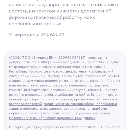
основании предварительного ознакомления с
настоящим текстом и является достаточной
формой согласия на обработку моих
персональных данных
Утверждено: 29.09.2023
© 2026 ТОО «2медиа» БИН: 230940039887 представляет
услугу платного подбора микрокредитов — «Top-credit». Выдача
микрокредитов у партнеров осуществляется гражданам
Республики Казахстан в казахстанских тенге: на банковский
счет, наличными или на карту. Сервис «Top-credit» не относится
к финансовым учреждениям, не является кредитором или банком
и не несет ответственности за заключенные впоследствие
клиентами и партерами договоры микрокредитования. Находясь
на сайте и совершая любые действия на сайте, Вы принимаете
условия
договора публичной оферты
,
правил оплаты, отмены и
возврата платежей
,
политикой в отношении сбора, обработки и
защиты персональных данных
, ознакомлены с тарифами
сервиса, а также даете
согласие на получение рекламных
материалов и на обработку персональных данных
.
Информация о кредиторах на сайте: Selfiecredit.kz — ТОО «МФО