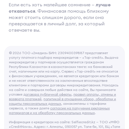
Если есть хоть малейшее сомнение —
лучше
отказаться
. Финансовая помощь близкому
может стоить слишком дорого, если она
превращается в личный долг, за который
отвечаете вы.
© 2026 ТОО «2медиа» БИН: 230940039887 представляет
услугу платного подбора микрокредитов — «Top-credit». Выдача
микрокредитов у партнеров осуществляется гражданам
Республики Казахстан в казахстанских тенге: на банковский
счет, наличными или на карту. Сервис «Top-credit» не относится
к финансовым учреждениям, не является кредитором или банком
и не несет ответственности за заключенные впоследствие
клиентами и партерами договоры микрокредитования. Находясь
на сайте и совершая любые действия на сайте, Вы принимаете
условия
договора публичной оферты
,
правил оплаты, отмены и
возврата платежей
,
политикой в отношении сбора, обработки и
защиты персональных данных
, ознакомлены с тарифами
сервиса, а также даете
согласие на получение рекламных
материалов и на обработку персональных данных
.
Информация о кредиторах на сайте: Selfiecredit.kz — ТОО «МФО
«CreditNova». Адрес: г. Алматы, 050057 ул. Толе би, 101, БЦ «Толе